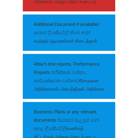
அறிக்கை, மற்றும் தொடர்புடைய)
Additional Document if available/
අමතර ලියකියවිලි තිබේ නම්/
கூடுதல் ஆவணங்கள் கிடைத்தால்
Attach test reports, Performance
Reports /පරීක්ෂණ වාර්තා,
කාර්යක්ෂමතා වාර්තාව/சோதனை
அறிக்கைகள், செயல்திறன் அறிக்கை
Business Plans or any relevant
documents /ව්‍යාපාර සැලසුම් හෝ
අදාළ ලියකියවිලි/வணிகத்
திட்டங்கள் அல்லது தொடர்புடைய