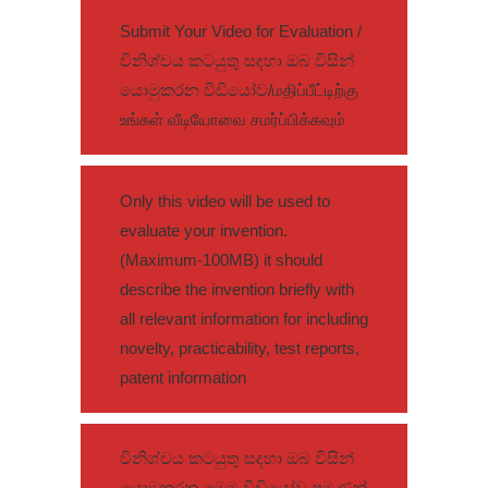
Submit Your Video for Evaluation /
විනිශ්චය කටයුතු සදහා ඔබ විසින්
යොමුකරන වීඩියෝව/மதிப்பீட்டிற்கு
உங்கள் வீடியோவை சமர்ப்பிக்கவும்
Only this video will be used to
evaluate your invention.
(Maximum-100MB) it should
describe the invention briefly with
all relevant information for including
novelty, practicability, test reports,
patent information
විනිශ්චය කටයුතු සදහා ඔබ විසින්
යොමුකරන මෙම වීඩියෝව පමණක්