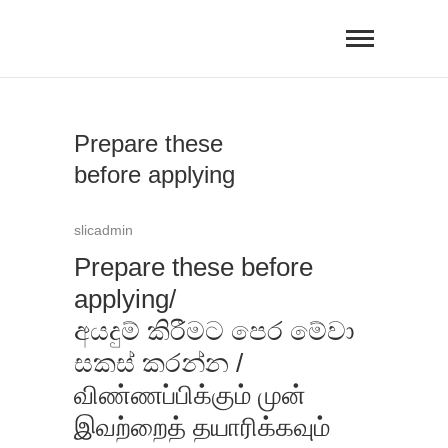
Skip
to
content
Prepare these
before applying
slicadmin
Prepare these before
applying/
අයදුම් කිරීමට පෙර මේවා
සකස් කරන්න /
விண்ணப்பிக்கும் முன்
இவற்றைத் தயாரிக்கவும்