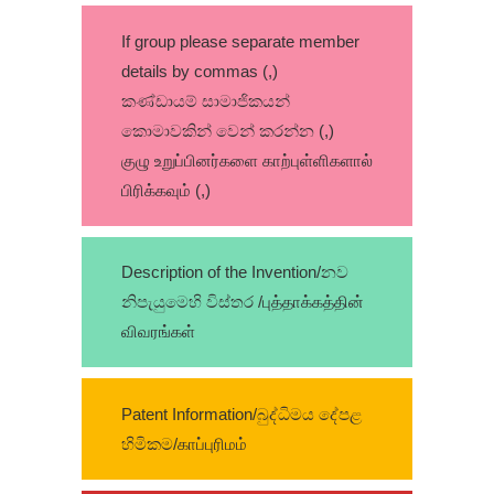
If group please separate member
details by commas (,)
කණ්ඩායම් සාමාජිකයන්
කොමාවකින් වෙන් කරන්න (,)
குழு உறுப்பினர்களை காற்புள்ளிகளால்
பிரிக்கவும் (,)
Description of the Invention/නව
නිපැයුමෙහි විස්තර /புத்தாக்கத்தின்
விவரங்கள்
Patent Information/බුද්ධිමය දේපළ
හිමිකම/காப்புரிமம்