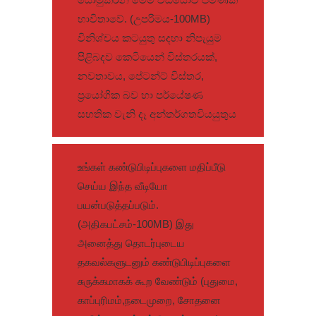
භාවිතාවේ. (උපරිමය-100MB)
විනිශ්චය කටයුතු සදහා නිපැයුම
පිළිබදව කෙටියෙන් විස්තරයක්,
නවතාවය, පේටන්ට් විස්තර,
ප්‍රයෝගික බව හා පර්යේෂණ
සහතික වැනි දෑ අන්තර්ගතවියයුතුය
உங்கள் கண்டுபிடிப்புகளை மதிப்பீடு
செய்ய இந்த வீடியோ
பயன்படுத்தப்படும்.
(அதிகபட்சம்-100MB) இது
அனைத்து தொடர்புடைய
தகவல்களுடனும் கண்டுபிடிப்புகளை
சுருக்கமாகக் கூற வேண்டும் (புதுமை,
காப்புரிமம்,நடைமுறை, சோதனை